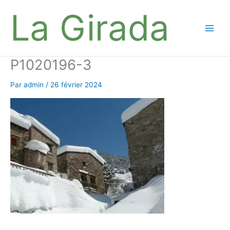
Aller
La Girada
au
contenu
Main
Men
P1020196-3
Par
admin
/
26 février 2024