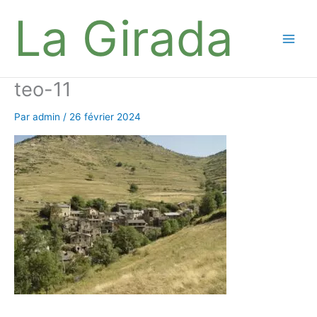
Aller
La Girada
au
contenu
Main
Men
teo-11
Par
admin
/
26 février 2024