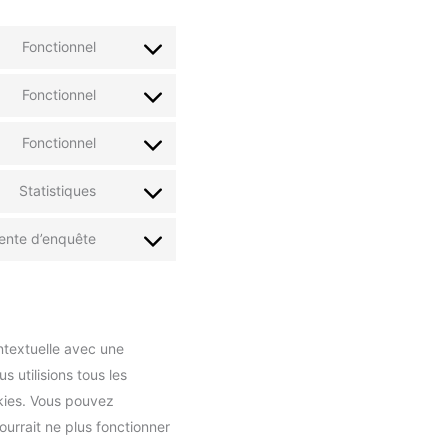
Fonctionnel
Consent
to
Fonctionnel
Consent
service
to
wordpress
Fonctionnel
Consent
service
to
complianz
Statistiques
Consent
service
to
polylang
tente d’enquête
Consent
service
to
google-
service
analytics
divers
ntextuelle avec une
 utilisions tous les
okies. Vous pouvez
ourrait ne plus fonctionner